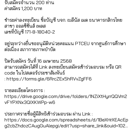
รับสมัครจำนวน 200 ท่าน
ค่าสมัคร 1,200 บาท
ชำระค่าลงทะเบียน ชื่อบัญชี บจก. เบลีนัส เมด ธนาคารกสิกรไทย
สาขา ออลซีซั่นส์ เพลส
เลขที่บัญชี 171-8-18040-2
อยู่ระหว่างยื่นขออนุมัติหน่วยคะแนน PTCEU จากศูนย์การศึกษา
ต่อเนื่อง สภากายภาพบำบัด
ปิดรับสมัคร วันที่ 16 เมษายน 2568
สามารถสมัครได้ที่ Link ลงทะเบียนสมัครเข้าร่วมอบรม หรือ QR
code ในโปสเตอร์ประชาสัมพันธ์
: https://forms.gle/6RrcZEx5hRVvZgFF6
รายละเอียดโครงการ :
https://drive.google.com/drive/folders/1NZiXtHyrrQQVm2
vFYPXNx3QIXKWPp-w6
ประกาศรายชื่อผู้มีสิทธิเข้าร่วมอบรม ผ่าน Link :
https://docs.google.com/spreadsheets/d/1BeXHrXEAcEp
g2cbZhdozCAugGuAlepgi/edit?usp=share_link&ouid=102...