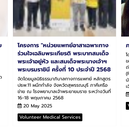
ย
โครงการ "หน่วยแพทย์อาสาเฉพาะทาง
ภ
ร่วมใจเฉลิมพระเกียรติ พระบาทสมเด็จ
โ
พระเจ้าอยู่หัว และสมเด็จพระนางเจ้าฯ
ข
ถ
พระบรมราชินี ครั้งที่ 10 ประจำปี 2568
(
ด
จัดโดยมูลนิธิธรรมาภิบาลทางการแพทย์ หลักสูตร
น
ปธพ.11 ผนึกกำลัง จังหวัดสุพรรณบุรี ภาคีเครือ
เ
ข่าย ณ โรงพยาบาลเจ้าพระยายมราช ระหว่างวันที่
16-18 พฤษภาคม 2568
20 May 2025
Volunteer Medical Services